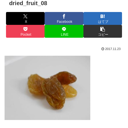
dried_fruit_08
X
Facebook
はてブ
Pocket
LINE
コピー
2017.11.23