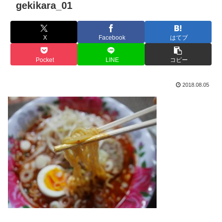
gekikara_01
X
Facebook
はてブ
Pocket
LINE
コピー
2018.08.05