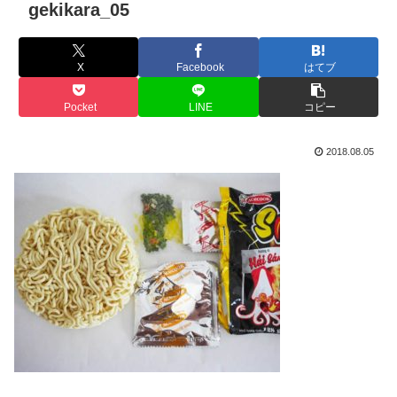
gekikara_05
X
Facebook
はてブ
Pocket
LINE
コピー
2018.08.05