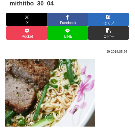
mithitbo_30_04
X
Facebook
はてブ
Pocket
LINE
コピー
2018.05.26