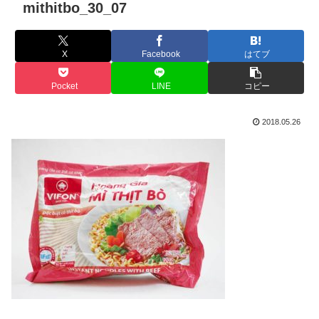
mithitbo_30_07
X
Facebook
はてブ
Pocket
LINE
コピー
2018.05.26