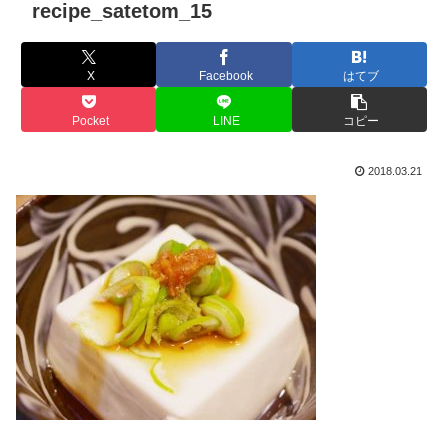
recipe_satetom_15
X
Facebook
はてブ
Pocket
LINE
コピー
2018.03.21