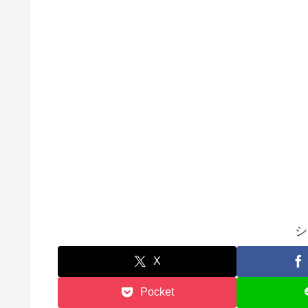
シ
X
Pocket