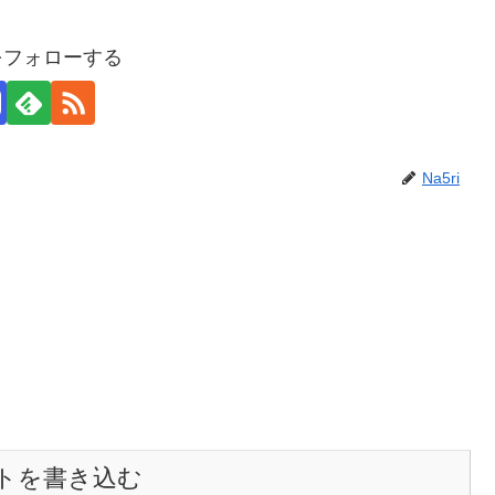
iをフォローする
Na5ri
トを書き込む