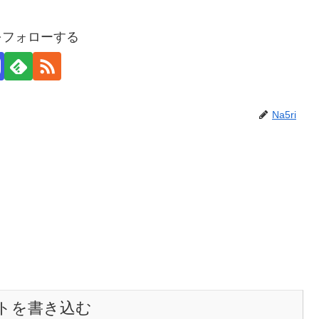
iをフォローする
Na5ri
トを書き込む