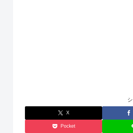
シ
X
Pocket