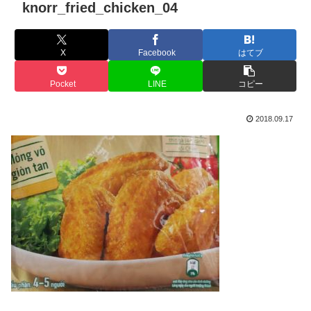
knorr_fried_chicken_04
X
Facebook
はてブ
Pocket
LINE
コピー
2018.09.17