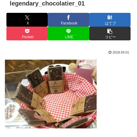
legendary_chocolatier_01
X
Facebook
はてブ
Pocket
LINE
コピー
2018.04.01