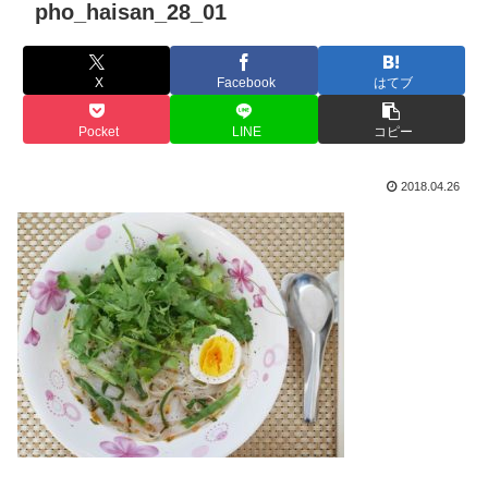
pho_haisan_28_01
X
Facebook
はてブ
Pocket
LINE
コピー
2018.04.26