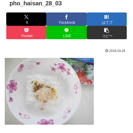
pho_haisan_28_03
X
Facebook
はてブ
Pocket
LINE
コピー
2018.04.26