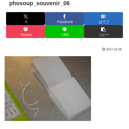
phosoup_souvenir_06
X
Facebook
はてブ
Pocket
LINE
コピー
2017.10.29