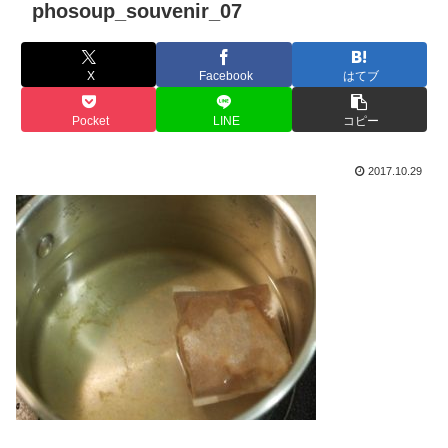
phosoup_souvenir_07
X
Facebook
はてブ
Pocket
LINE
コピー
2017.10.29