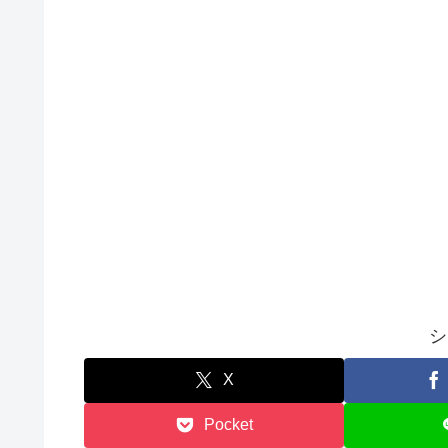
シ
X
Pocket