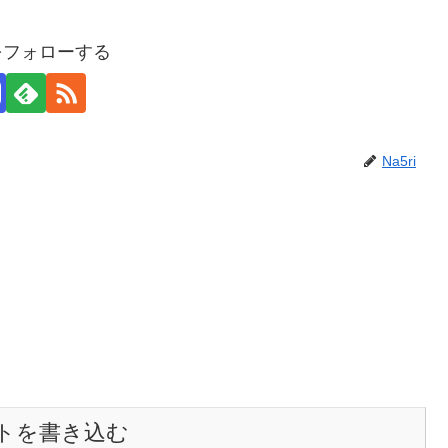
iをフォローする
Na5ri
トを書き込む