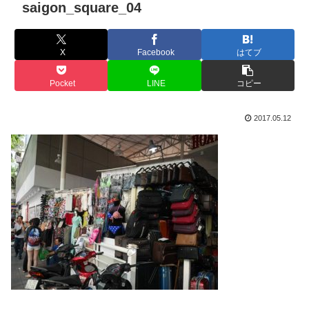
saigon_square_04
X
Facebook
はてブ
Pocket
LINE
コピー
2017.05.12