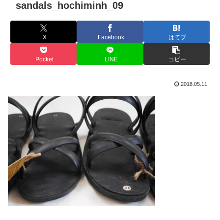
sandals_hochiminh_09
X
Facebook
はてブ
Pocket
LINE
コピー
2018.05.11