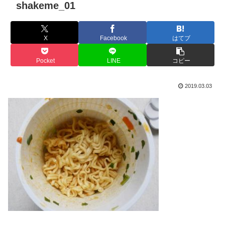
shakeme_01
X
Facebook
はてブ
Pocket
LINE
コピー
2019.03.03