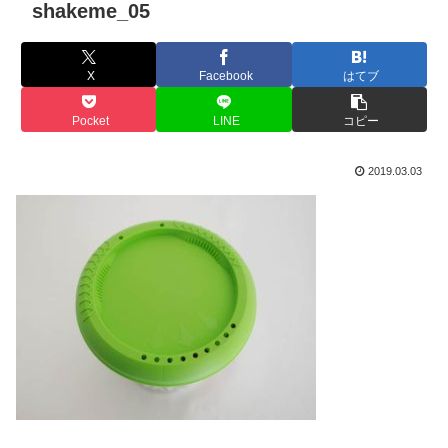
shakeme_05
X
Facebook
はてブ
Pocket
LINE
コピー
2019.03.03