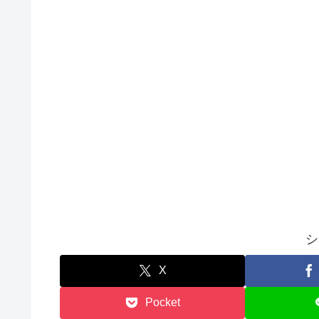
シ
X
Pocket