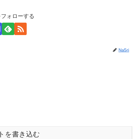
iをフォローする
Na5ri
トを書き込む