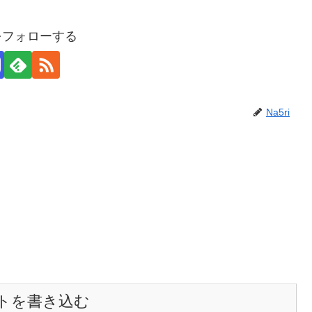
iをフォローする
Na5ri
トを書き込む