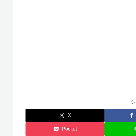
シ
X
Pocket