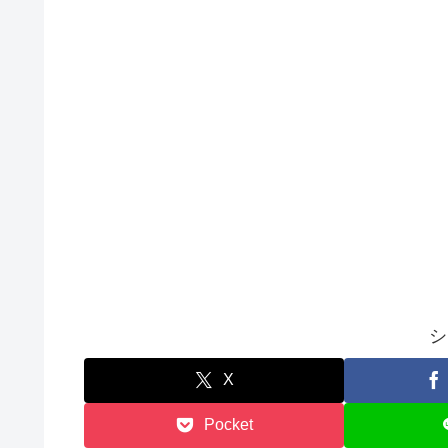
シ
X
Pocket