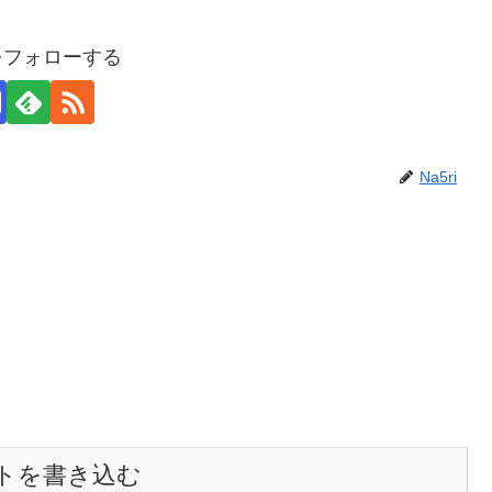
iをフォローする
Na5ri
トを書き込む