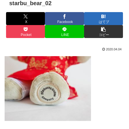
starbu_bear_02
X
Facebook
はてブ
Pocket
LINE
コピー
2020.04.04