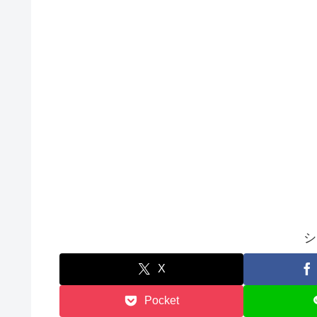
シ
X
Pocket