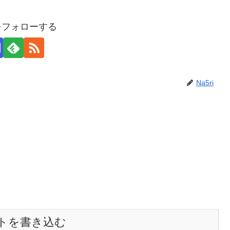
iをフォローする
Na5ri
トを書き込む