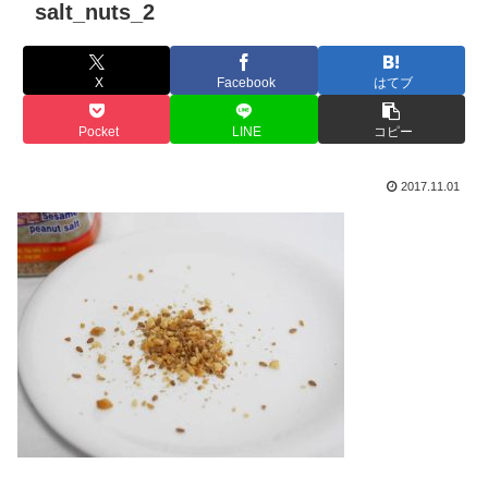
salt_nuts_2
X
Facebook
はてブ
Pocket
LINE
コピー
2017.11.01