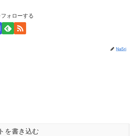
iをフォローする
Na5ri
トを書き込む