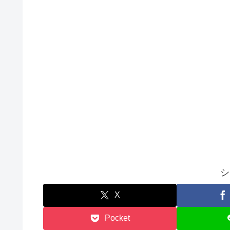
シ
X
Pocket