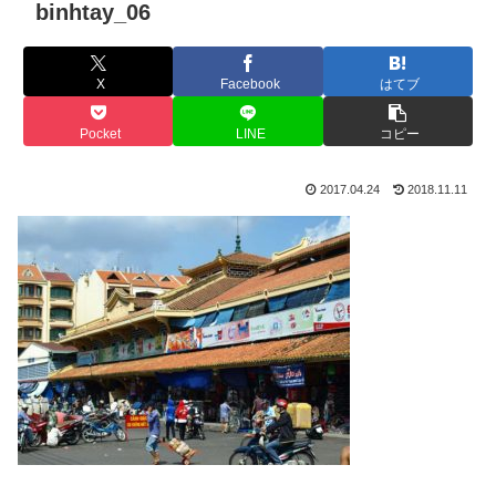
binhtay_06
X
Facebook
はてブ
Pocket
LINE
コピー
2017.04.24
2018.11.11