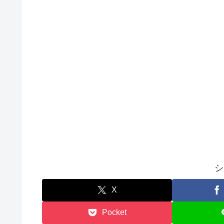
シ
X
Pocket