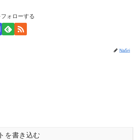
iをフォローする
Na5ri
トを書き込む