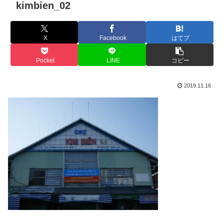
kimbien_02
X
Facebook
はてブ
Pocket
LINE
コピー
2019.11.16