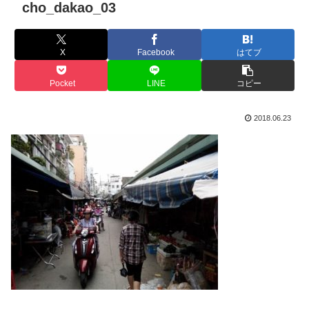
cho_dakao_03
X
Facebook
はてブ
Pocket
LINE
コピー
2018.06.23