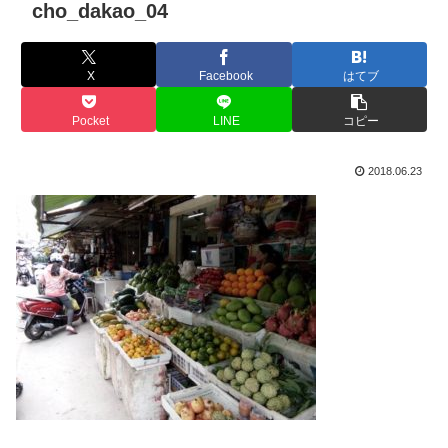
cho_dakao_04
X
Facebook
はてブ
Pocket
LINE
コピー
2018.06.23