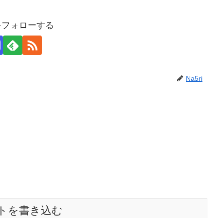
iをフォローする
Na5ri
トを書き込む