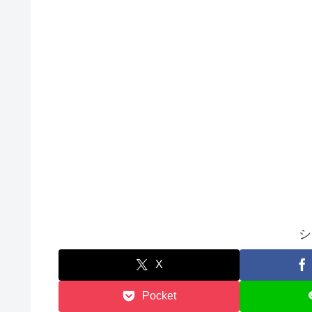
シ
X
Pocket