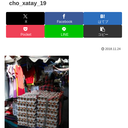
cho_xatay_19
X
Facebook
はてブ
Pocket
LINE
コピー
2018.11.24