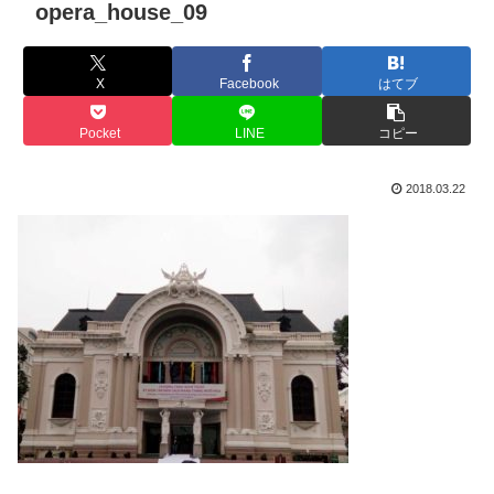
opera_house_09
X
Facebook
はてブ
Pocket
LINE
コピー
2018.03.22