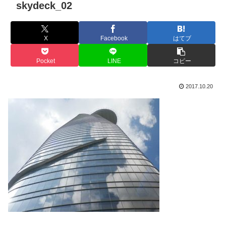
skydeck_02
X
Facebook
はてブ
Pocket
LINE
コピー
2017.10.20