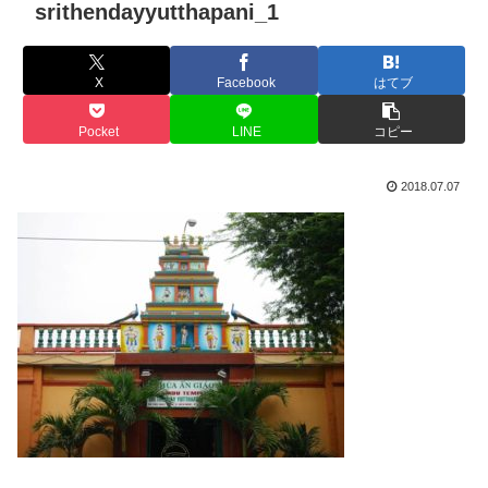
srithendayyutthapani_1
X
Facebook
はてブ
Pocket
LINE
コピー
2018.07.07