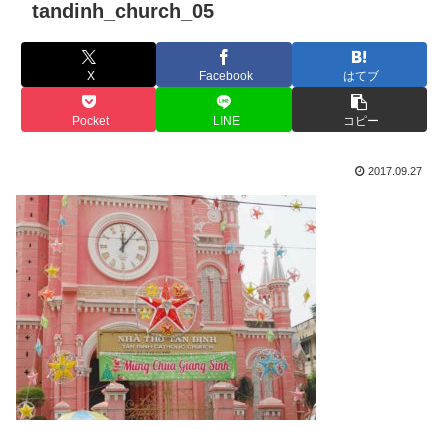
tandinh_church_05
X
Facebook
はてブ
Pocket
LINE
コピー
2017.09.27