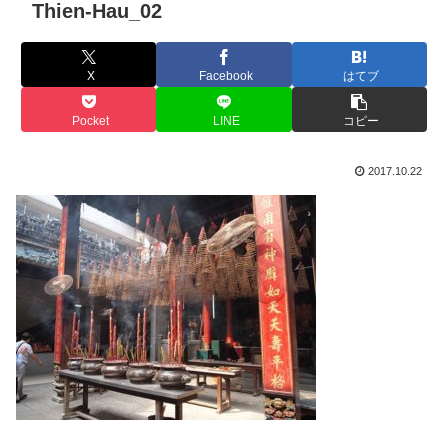
Thien-Hau_02
X
Facebook
はてブ
Pocket
LINE
コピー
2017.10.22