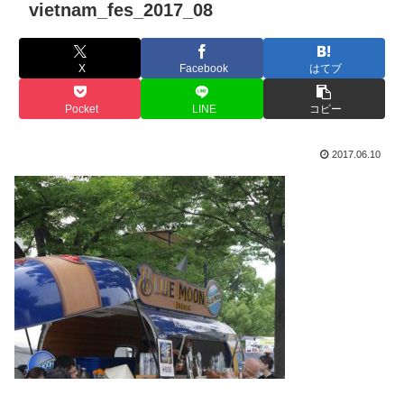
vietnam_fes_2017_08
X
Facebook
はてブ
Pocket
LINE
コピー
2017.06.10