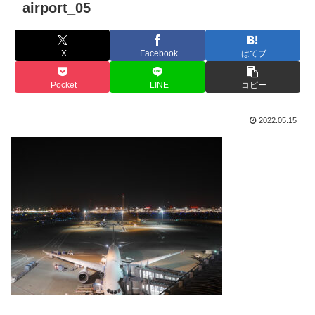
airport_05
X
Facebook
はてブ
Pocket
LINE
コピー
2022.05.15