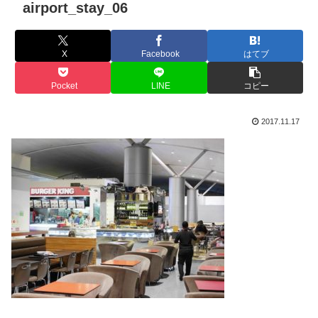
airport_stay_06
X
Facebook
はてブ
Pocket
LINE
コピー
2017.11.17