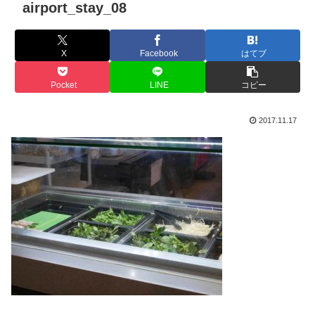
airport_stay_08
X
Facebook
はてブ
Pocket
LINE
コピー
2017.11.17