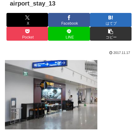
airport_stay_13
X
Facebook
はてブ
Pocket
LINE
コピー
2017.11.17