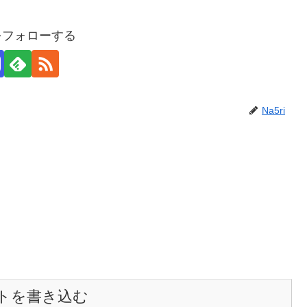
iをフォローする
Na5ri
トを書き込む