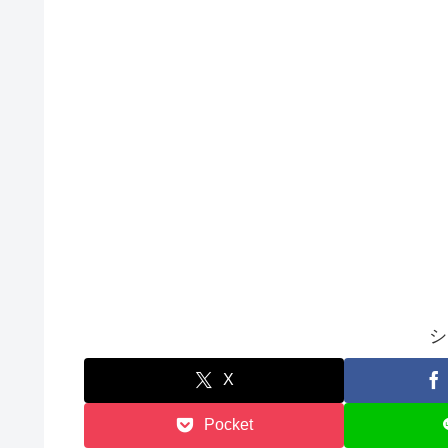
シ
X
Pocket