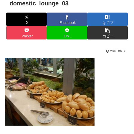
domestic_lounge_03
X
Facebook
はてブ
Pocket
LINE
コピー
2018.06.30