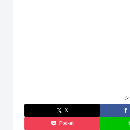
シ
X
Pocket