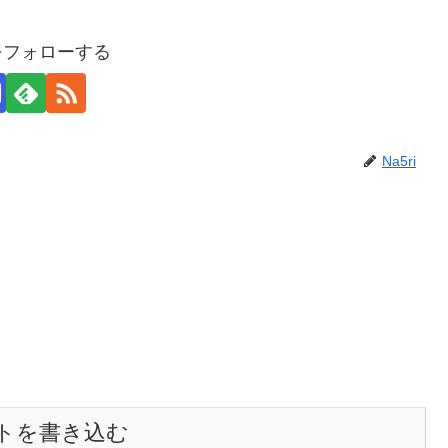
iをフォローする
Na5ri
トを書き込む