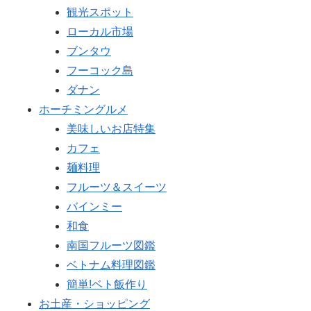
観光スポット
ローカル市場
ブンタウ
フーコック島
ダナン
ホーチミングルメ
美味しいお店特集
カフェ
麺料理
フルーツ＆スイーツ
バインミー
和食
南国フルーツ図鑑
ベトナム料理図鑑
簡単!ベト飯作り
お土産・ショッピング