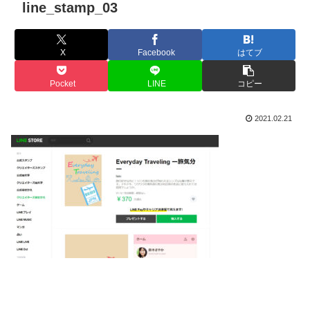
line_stamp_03
X
Facebook
はてブ
Pocket
LINE
コピー
2021.02.21