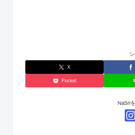
シ
X
Pocket
Na5r