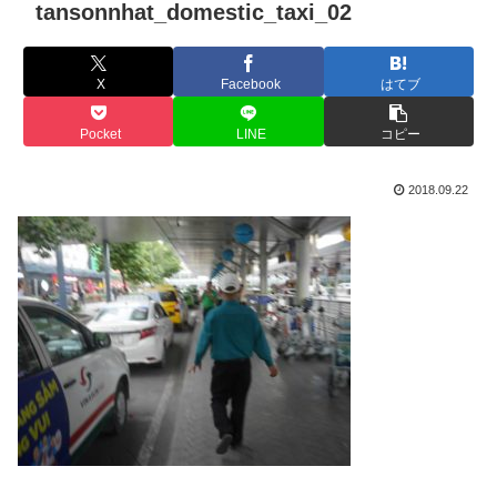
tansonnhat_domestic_taxi_02
X
Facebook
はてブ
Pocket
LINE
コピー
2018.09.22