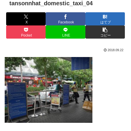
tansonnhat_domestic_taxi_04
X
Facebook
はてブ
Pocket
LINE
コピー
2018.09.22